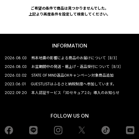
ご希望の条件で商品は見つかりませんでした。
上記より再度条件を設定して検索してください。
INFORMATION
2026.08.03
熊本地震の影響による商品のお届けについて［8/3］
2026.08.03
お盆期間中の発送・裾上げ・返品受付について［8/3］
2026.03.02
STATE OF MIND返品OKキャンペーン対象商品追加
2023.06.01
GUESTLISTはふるさと納税制度へ参加しています。
2022.09.20
本人認証サービス「3Dセキュア2.0」導入のお知らせ
FOLLOW US ON
Facebook
LINE
Instagram
tiktok
yo
Twiiter