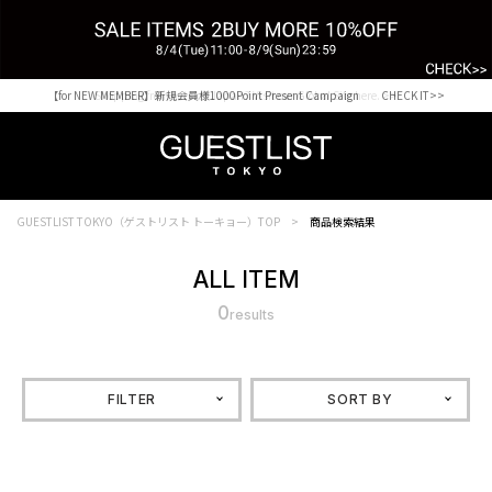
【for NEW MEMBER】新規会員様1000Point Present Campaign CHECK IT>>
Shopping from outside Japan? Visit our Global Site here. >>
GUESTLIST TOKYO（ゲストリスト トーキョー）TOP
商品検索結果
ALL ITEM
0
results
FILTER
SORT BY