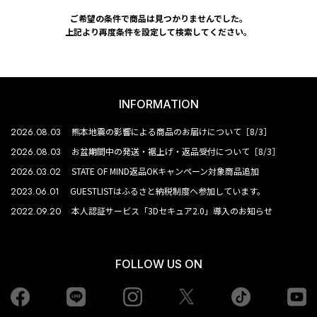
ご希望の条件で商品は見つかりませんでした。
上記より再度条件を設定して検索してください。
INFORMATION
2026.08.03
熊本地震の影響による商品のお届けについて［8/3］
2026.08.03
お盆期間中の発送・裾上げ・返品受付について［8/3］
2026.03.02
STATE OF MIND返品OKキャンペーン対象商品追加
2023.06.01
GUESTLISTはふるさと納税制度へ参加しています。
2022.09.20
本人認証サービス「3Dセキュア2.0」導入のお知らせ
FOLLOW US ON
Facebook
LINE
Instagram
tiktok
yo
Twiiter