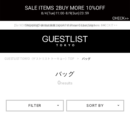
【for NEW MEMBER】新規会員様1000Point Present Campaign CHECK IT>>
Shopping from outside Japan? Visit our Global Site here. >>
GUESTLIST TOKYO（ゲストリスト トーキョー）TOP
バッグ
バッグ
0
results
FILTER
SORT BY