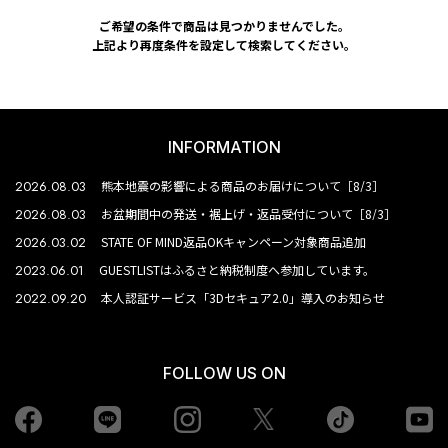
ご希望の条件で商品は見つかりませんでした。
上記より再度条件を設定して検索してください。
INFORMATION
2026.08.03
熊本地震の影響による商品のお届けについて［8/3］
2026.08.03
お盆期間中の発送・裾上げ・返品受付について［8/3］
2026.03.02
STATE OF MIND返品OKキャンペーン対象商品追加
2023.06.01
GUESTLISTはふるさと納税制度へ参加しています。
2022.09.20
本人認証サービス「3Dセキュア2.0」導入のお知らせ
FOLLOW US ON
Facebook
LINE
Instagram
tiktok
yo
Twiiter