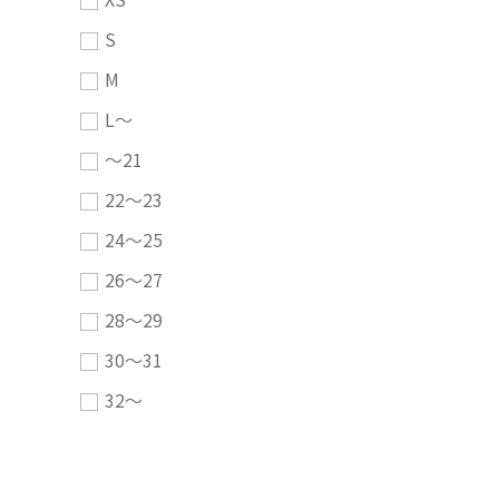
S
M
L～
～21
22～23
24～25
26～27
28～29
30～31
32～