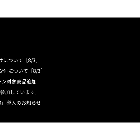
について［8/3］
付について［8/3］
ンペーン対象商品追加
度へ参加しています。
.0」導入のお知らせ