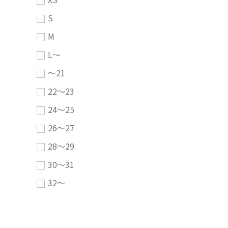
S
M
L～
～21
22～23
24～25
26～27
28～29
30～31
32～