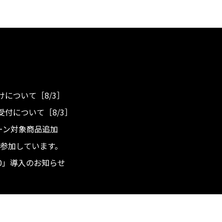
について［8/3］
付について［8/3］
ンペーン対象商品追加
度へ参加しています。
.0」導入のお知らせ