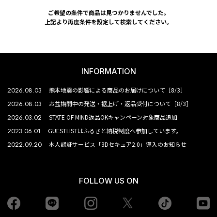
ご希望の条件で商品は見つかりませんでした。
上記より再度条件を設定して検索してください。
INFORMATION
2026.08.03
熊本地震の影響による商品のお届けについて［8/3］
2026.08.03
お盆期間中の発送・裾上げ・返品受付について［8/3］
2026.03.02
STATE OF MIND返品OKキャンペーン対象商品追加
2023.06.01
GUESTLISTはふるさと納税制度へ参加しています。
2022.09.20
本人認証サービス「3Dセキュア2.0」導入のお知らせ
FOLLOW US ON
Facebook
LINE
Instagram
tiktok
yo
Twiiter