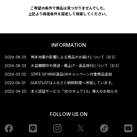
ご希望の条件で商品は見つかりませんでした。
上記より再度条件を設定して検索してください。
INFORMATION
2026.08.03
熊本地震の影響による商品のお届けについて［8/3］
2026.08.03
お盆期間中の発送・裾上げ・返品受付について［8/3］
2026.03.02
STATE OF MIND返品OKキャンペーン対象商品追加
2023.06.01
GUESTLISTはふるさと納税制度へ参加しています。
2022.09.20
本人認証サービス「3Dセキュア2.0」導入のお知らせ
FOLLOW US ON
Facebook
LINE
Instagram
tiktok
yo
Twiiter