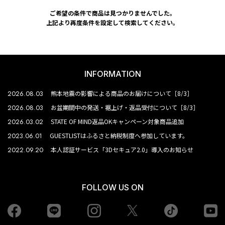
ご希望の条件で商品は見つかりませんでした。
上記より再度条件を設定して検索してください。
INFORMATION
2026.08.03
熊本地震の影響による商品のお届けについて［8/3］
2026.08.03
お盆期間中の発送・裾上げ・返品受付について［8/3］
2026.03.02
STATE OF MIND返品OKキャンペーン対象商品追加
2023.06.01
GUESTLISTはふるさと納税制度へ参加しています。
2022.09.20
本人認証サービス「3Dセキュア2.0」導入のお知らせ
FOLLOW US ON
Facebook
LINE
Instagram
tiktok
yo
Twiiter