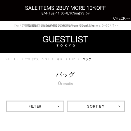
【for NEW MEMBER】新規会員様1000Point Present Campaign CHECK IT>>
Shopping from outside Japan? Visit our Global Site here. >>
GUESTLIST TOKYO（ゲストリスト トーキョー）TOP
バッグ
バッグ
0
results
FILTER
SORT BY