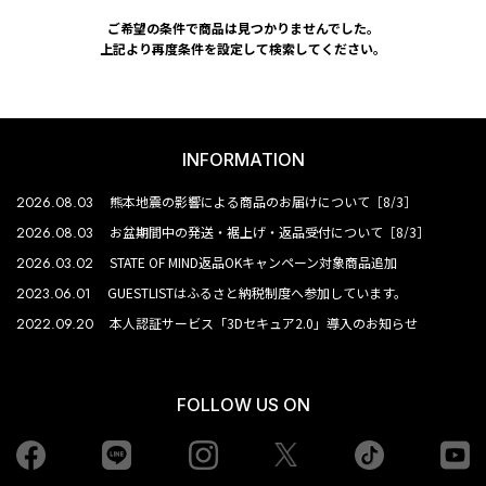
ご希望の条件で商品は見つかりませんでした。
上記より再度条件を設定して検索してください。
INFORMATION
2026.08.03
熊本地震の影響による商品のお届けについて［8/3］
2026.08.03
お盆期間中の発送・裾上げ・返品受付について［8/3］
2026.03.02
STATE OF MIND返品OKキャンペーン対象商品追加
2023.06.01
GUESTLISTはふるさと納税制度へ参加しています。
2022.09.20
本人認証サービス「3Dセキュア2.0」導入のお知らせ
FOLLOW US ON
Facebook
LINE
Instagram
tiktok
yo
Twiiter