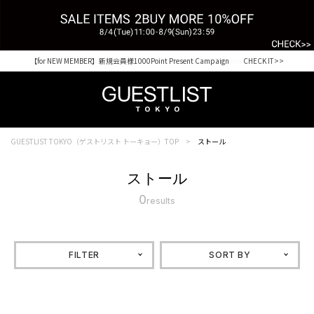
【for NEW MEMBER】新規会員様1000Point Present Campaign CHECK IT>>
Shopping from outside Japan? Visit our Global Site here. >>
GUESTLIST TOKYO（ゲストリスト トーキョー）TOP
ストール
ストール
0
results
FILTER
SORT BY