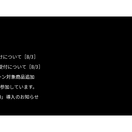
について［8/3］
付について［8/3］
ンペーン対象商品追加
度へ参加しています。
.0」導入のお知らせ