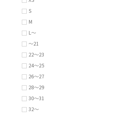
S
M
L～
～21
22～23
24～25
26～27
28～29
30～31
32～