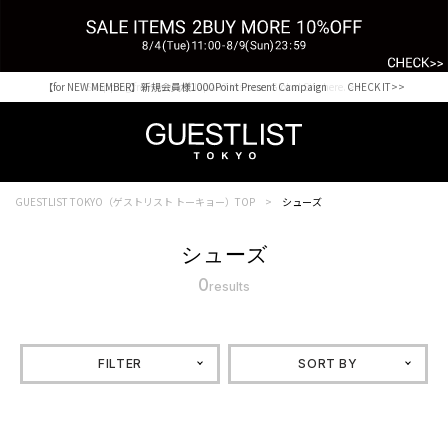
【for NEW MEMBER】新規会員様1000Point Present Campaign CHECK IT>>
Shopping from outside Japan? Visit our Global Site here. >>
GUESTLIST TOKYO（ゲストリスト トーキョー）TOP
シューズ
シューズ
0
results
FILTER
SORT BY