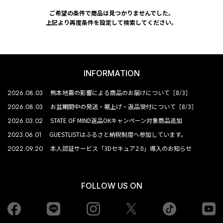
ご希望の条件で商品は見つかりませんでした。
上記より再度条件を設定して検索してください。
INFORMATION
2026.08.03
熊本地震の影響による商品のお届けについて［8/3］
2026.08.03
お盆期間中の発送・裾上げ・返品受付について［8/3］
2026.03.02
STATE OF MIND返品OKキャンペーン対象商品追加
2023.06.01
GUESTLISTはふるさと納税制度へ参加しています。
2022.09.20
本人認証サービス「3Dセキュア2.0」導入のお知らせ
FOLLOW US ON
Facebook
LINE
Instagram
tiktok
yo
Twiiter