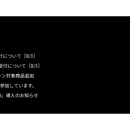
について［8/3］
付について［8/3］
ンペーン対象商品追加
度へ参加しています。
.0」導入のお知らせ