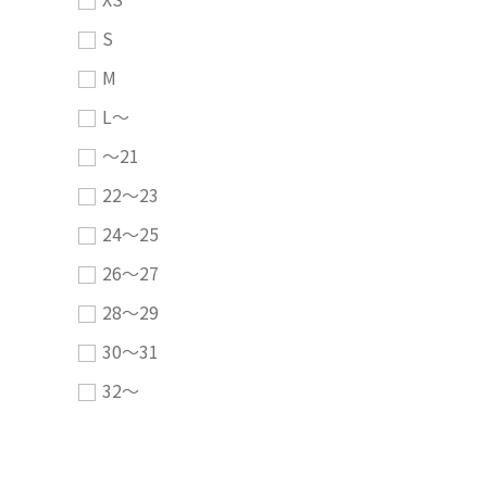
S
M
L～
～21
22～23
24～25
26～27
28～29
30～31
32～