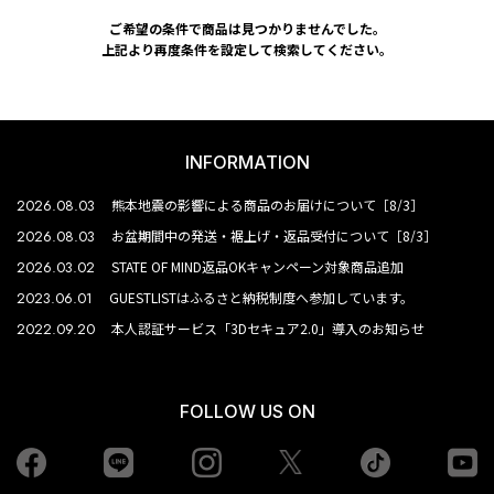
ご希望の条件で商品は見つかりませんでした。
上記より再度条件を設定して検索してください。
INFORMATION
2026.08.03
熊本地震の影響による商品のお届けについて［8/3］
2026.08.03
お盆期間中の発送・裾上げ・返品受付について［8/3］
2026.03.02
STATE OF MIND返品OKキャンペーン対象商品追加
2023.06.01
GUESTLISTはふるさと納税制度へ参加しています。
2022.09.20
本人認証サービス「3Dセキュア2.0」導入のお知らせ
FOLLOW US ON
Facebook
LINE
Instagram
tiktok
yo
Twiiter