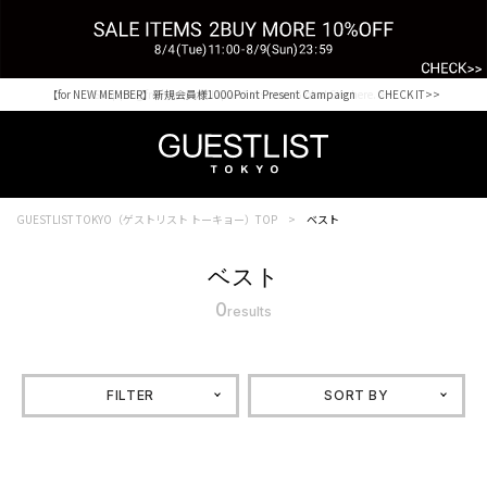
【for NEW MEMBER】新規会員様1000Point Present Campaign CHECK IT>>
Shopping from outside Japan? Visit our Global Site here. >>
GUESTLIST TOKYO（ゲストリスト トーキョー）TOP
ベスト
ベスト
0
results
FILTER
SORT BY