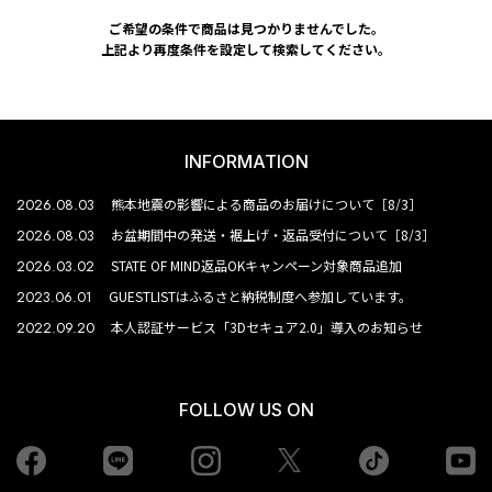
ご希望の条件で商品は見つかりませんでした。
上記より再度条件を設定して検索してください。
INFORMATION
2026.08.03
熊本地震の影響による商品のお届けについて［8/3］
2026.08.03
お盆期間中の発送・裾上げ・返品受付について［8/3］
2026.03.02
STATE OF MIND返品OKキャンペーン対象商品追加
2023.06.01
GUESTLISTはふるさと納税制度へ参加しています。
2022.09.20
本人認証サービス「3Dセキュア2.0」導入のお知らせ
FOLLOW US ON
Facebook
LINE
Instagram
tiktok
yo
Twiiter