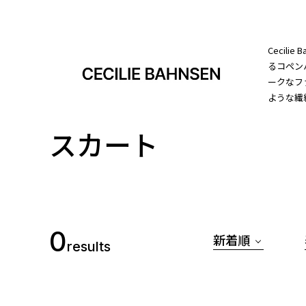
Cecil
るコペン
ークなフ
ような繊
スカート
0
新着順
results