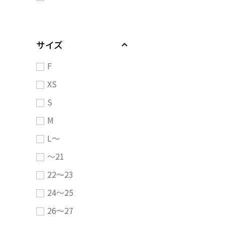
サイズ
F
XS
S
M
L～
～21
22～23
24～25
26～27