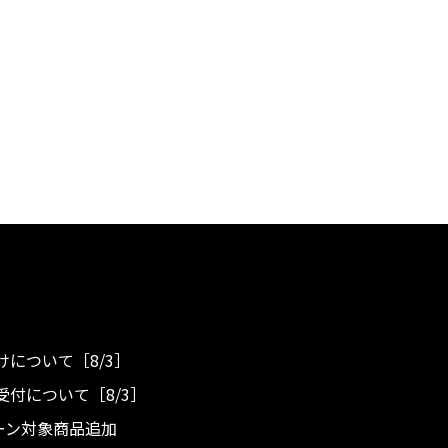
について［8/3］
付について［8/3］
ンペーン対象商品追加