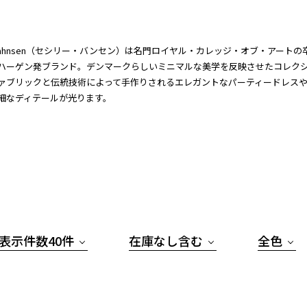
ie Bahnsen（セシリー・バンセン）は名門ロイヤル・カレッジ・オブ・アートの卒業
ハーゲン発ブランド。デンマークらしいミニマルな美学を反映させたコレク
ァブリックと伝統技術によって手作りされるエレガントなパーティードレス
細なディテールが光ります。
表示件数40件
在庫なし含む
全色