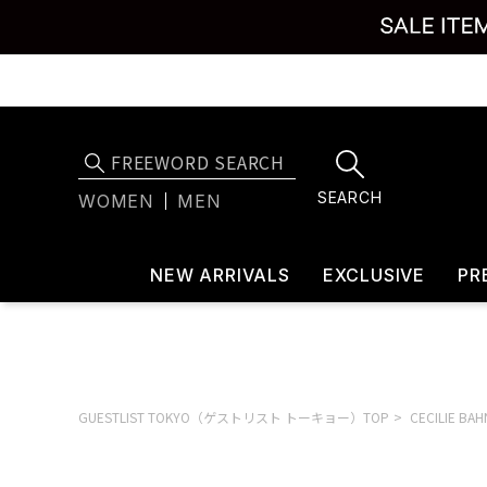
SEARCH
WOMEN
MEN
NEW ARRIVALS
EXCLUSIVE
PR
GUESTLIST TOKYO（ゲストリスト トーキョー）TOP
CECILIE 