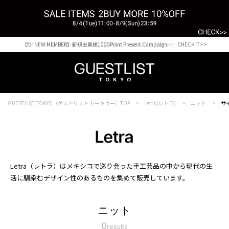
【for NEW MEMBER】新規会員様1000Point Present Campaign CHECK IT>>
Shopping from outside Japan? Visit our Global Site here. >>
GUESTLIST TOKYO（ゲストリスト トーキョー）TOP
Letra(レトラ)
ニット
サイ
Letra（レトラ）はメキシコで巡り会った手工芸品の中から現代の生
活に馴染むデザイン性のあるものを集めて販売しています。
ニット
0
results