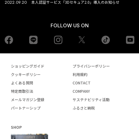
2022.09.20
本人認証サービス「3Dセキュア2.0」導入のお知らせ
FOLLOW US ON
Facebook
LINE
Instagram
tiktok
yo
Twiiter
ショッピングガイド
プライバシーポリシー
クッキーポリシー
利用規約
よくある質問
CONTACT
特定商取引法
COMPANY
メールマガジン登録
サステナビリティ活動
パートナーシップ
ふるさと納税
SHOP