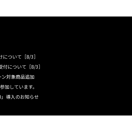
について［8/3］
付について［8/3］
ンペーン対象商品追加
度へ参加しています。
.0」導入のお知らせ