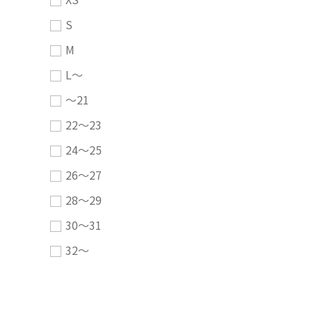
S
M
L～
～21
22～23
24～25
26～27
28～29
30～31
32～