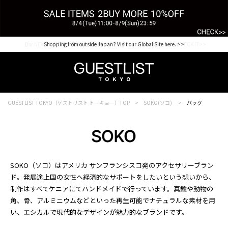
【for NEW MEMBER】新規会員様1000Point Present Campaign CHECK IT>>
Shopping from outside Japan? Visit our Global Site here. >>
GUESTLIST TOKYO（ゲストリスト トーキョー）TOP
SOKO(ソコ)
バッグ
SOKO（ソコ）はアメリカ サンフランシスコ発のアクセサリーブラン
ド。発展途上国の女性へ経済的なサポートをしたいという想いから、
制作はすべてケニアにてハンドメイドで行っています。真鍮や動物の
角、骨、アルミニウムなどといった再生可能でナチュラルな素材を用
い、エシカルで現代的なデザインが魅力的なブランドです。