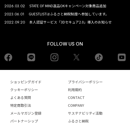
2026.03.02
STATE OF MIND返品OKキャンペーン対象商品追加
2023.06.01
GUESTLISTはふるさと納税制度へ参加しています。
2022.09.20
本人認証サービス「3Dセキュア2.0」導入のお知らせ
FOLLOW US ON
Facebook
LINE
Instagram
tiktok
yo
Twiiter
ショッピングガイド
プライバシーポリシー
クッキーポリシー
利用規約
よくある質問
CONTACT
特定商取引法
COMPANY
メールマガジン登録
サステナビリティ活動
パートナーシップ
ふるさと納税