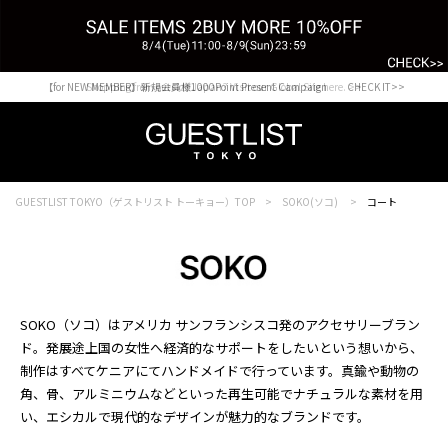
【for NEW MEMBER】新規会員様1000Point Present Campaign CHECK IT>>
Shopping from outside Japan? Visit our Global Site here. >>
GUESTLIST TOKYO（ゲストリスト トーキョー）TOP
SOKO(ソコ)
コート
SOKO（ソコ）はアメリカ サンフランシスコ発のアクセサリーブラン
ド。発展途上国の女性へ経済的なサポートをしたいという想いから、
制作はすべてケニアにてハンドメイドで行っています。真鍮や動物の
角、骨、アルミニウムなどといった再生可能でナチュラルな素材を用
い、エシカルで現代的なデザインが魅力的なブランドです。