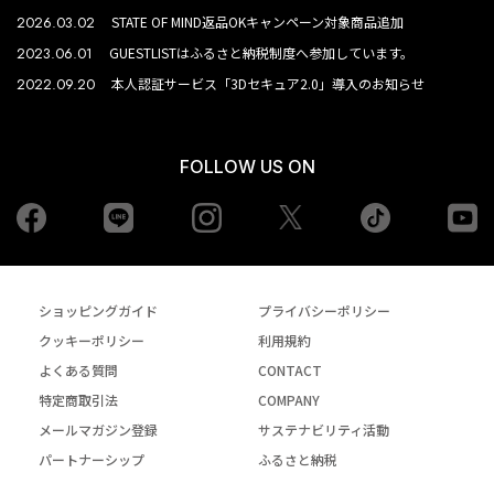
2026.03.02
STATE OF MIND返品OKキャンペーン対象商品追加
2023.06.01
GUESTLISTはふるさと納税制度へ参加しています。
2022.09.20
本人認証サービス「3Dセキュア2.0」導入のお知らせ
FOLLOW US ON
Facebook
LINE
Instagram
tiktok
yo
Twiiter
ショッピングガイド
プライバシーポリシー
クッキーポリシー
利用規約
よくある質問
CONTACT
特定商取引法
COMPANY
メールマガジン登録
サステナビリティ活動
パートナーシップ
ふるさと納税