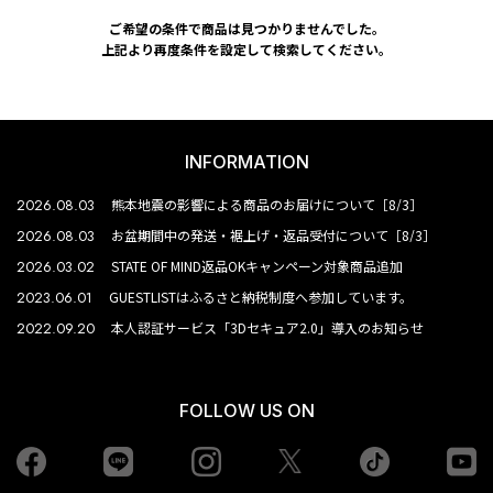
ご希望の条件で商品は見つかりませんでした。
上記より再度条件を設定して検索してください。
INFORMATION
2026.08.03
熊本地震の影響による商品のお届けについて［8/3］
2026.08.03
お盆期間中の発送・裾上げ・返品受付について［8/3］
2026.03.02
STATE OF MIND返品OKキャンペーン対象商品追加
2023.06.01
GUESTLISTはふるさと納税制度へ参加しています。
2022.09.20
本人認証サービス「3Dセキュア2.0」導入のお知らせ
FOLLOW US ON
Facebook
LINE
Instagram
tiktok
yo
Twiiter