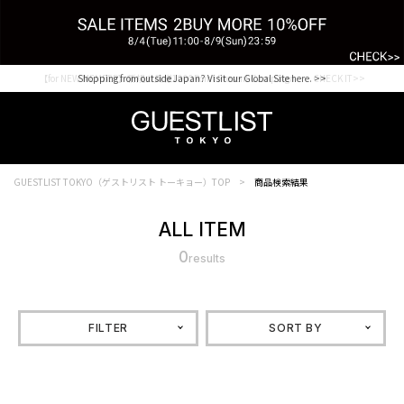
【for NEW MEMBER】新規会員様1000Point Present Campaign CHECK IT>>
Shopping from outside Japan? Visit our Global Site here. >>
GUESTLIST TOKYO（ゲストリスト トーキョー）TOP
商品検索結果
ALL ITEM
0
results
FILTER
SORT BY