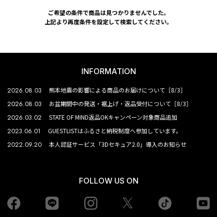
ご希望の条件で商品は見つかりませんでした。
上記より再度条件を設定して検索してください。
INFORMATION
2026.08.03
熊本地震の影響による商品のお届けについて［8/3］
2026.08.03
お盆期間中の発送・裾上げ・返品受付について［8/3］
2026.03.02
STATE OF MIND返品OKキャンペーン対象商品追加
2023.06.01
GUESTLISTはふるさと納税制度へ参加しています。
2022.09.20
本人認証サービス「3Dセキュア2.0」導入のお知らせ
FOLLOW US ON
Facebook
LINE
Instagram
tiktok
yo
Twiiter