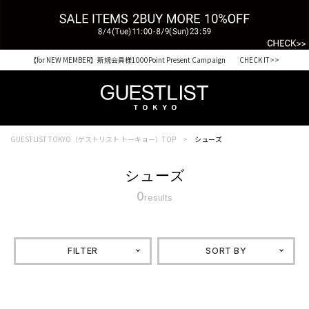
【for NEW MEMBER】新規会員様1000Point Present Campaign CHECK IT>>
Shopping from outside Japan? Visit our Global Site here. >>
GUESTLIST TOKYO（ゲストリスト トーキョー）TOP
シューズ
シューズ
0
results
FILTER
SORT BY