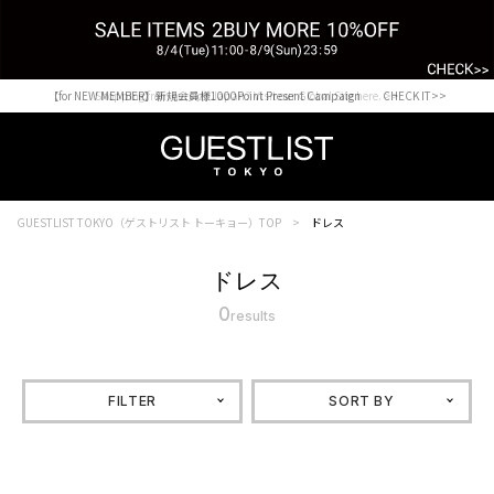
【for NEW MEMBER】新規会員様1000Point Present Campaign CHECK IT>>
Shopping from outside Japan? Visit our Global Site here. >>
GUESTLIST TOKYO（ゲストリスト トーキョー）TOP
ドレス
ドレス
0
results
FILTER
SORT BY