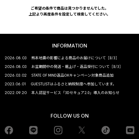
ご希望の条件で商品は見つかりませんでした。
上記より再度条件を設定して検索してください。
INFORMATION
2026.08.03
熊本地震の影響による商品のお届けについて［8/3］
2026.08.03
お盆期間中の発送・裾上げ・返品受付について［8/3］
2026.03.02
STATE OF MIND返品OKキャンペーン対象商品追加
2023.06.01
GUESTLISTはふるさと納税制度へ参加しています。
2022.09.20
本人認証サービス「3Dセキュア2.0」導入のお知らせ
FOLLOW US ON
Facebook
LINE
Instagram
tiktok
yo
Twiiter