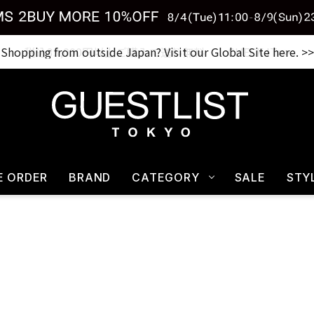
Shopping from outside Japan? Visit our Global Site here. >>
税込33,000円以上ご購入で送料無料 CHECK IT>>
E ORDER
BRAND
CATEGORY
SALE
STY