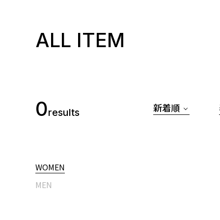
ALL ITEM
0
新着順
results
WOMEN
MEN