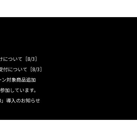
について［8/3］
付について［8/3］
ンペーン対象商品追加
度へ参加しています。
.0」導入のお知らせ