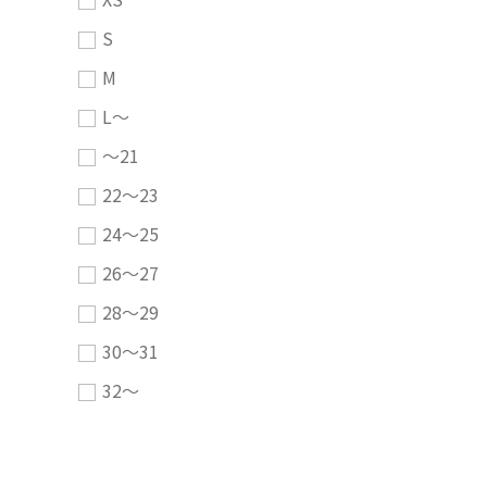
S
M
L～
～21
22～23
24～25
26～27
28～29
30～31
32～