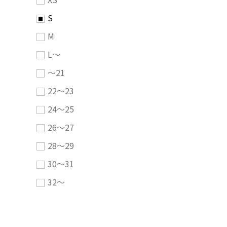
S
M
L～
～21
22～23
24～25
26～27
28～29
30～31
32～