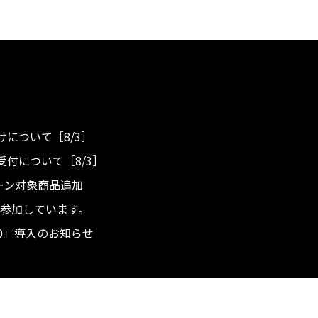
について［8/3］
付について［8/3］
ンペーン対象商品追加
度へ参加しています。
.0」導入のお知らせ