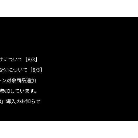
について［8/3］
付について［8/3］
ンペーン対象商品追加
度へ参加しています。
.0」導入のお知らせ