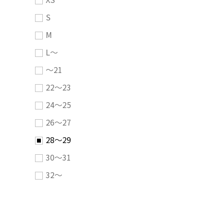
S
M
L～
～21
22～23
24～25
26～27
28～29
30～31
32～