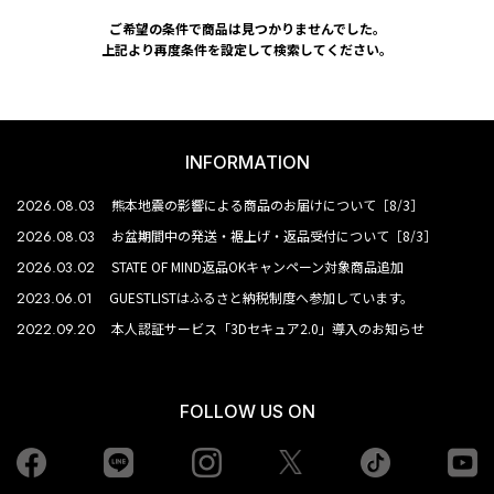
ご希望の条件で商品は見つかりませんでした。
上記より再度条件を設定して検索してください。
INFORMATION
2026.08.03
熊本地震の影響による商品のお届けについて［8/3］
2026.08.03
お盆期間中の発送・裾上げ・返品受付について［8/3］
2026.03.02
STATE OF MIND返品OKキャンペーン対象商品追加
2023.06.01
GUESTLISTはふるさと納税制度へ参加しています。
2022.09.20
本人認証サービス「3Dセキュア2.0」導入のお知らせ
FOLLOW US ON
Facebook
LINE
Instagram
tiktok
yo
Twiiter