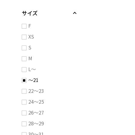
サイズ
F
XS
S
M
L～
～21
22～23
24～25
26～27
28～29
30～31