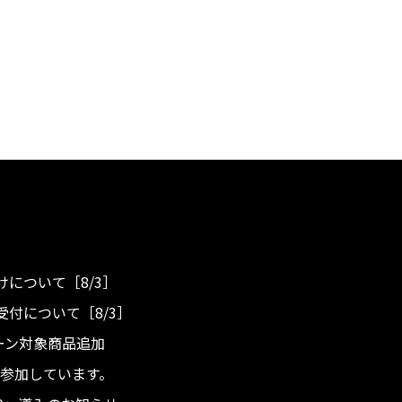
について［8/3］
付について［8/3］
ンペーン対象商品追加
度へ参加しています。