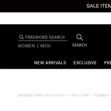
SEARCH
WOMEN
MEN
NEW ARRIVALS
EXCLUSIVE
PR
GUESTLIST TOKYO（ゲストリスト トーキョー）TOP
TOTEME(ト