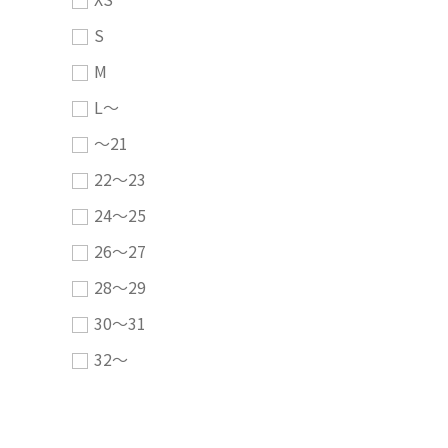
S
M
L～
～21
22～23
24～25
26～27
28～29
30～31
32～