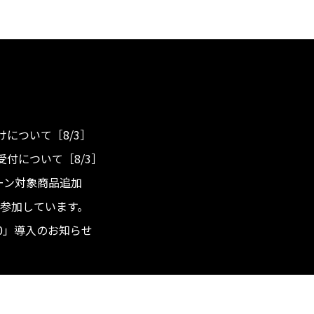
について［8/3］
付について［8/3］
ンペーン対象商品追加
度へ参加しています。
.0」導入のお知らせ