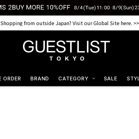
Shopping from outside Japan? Visit our Global Site here. >>
税込33,000円以上ご購入で送料無料 CHECK IT>>
E ORDER
BRAND
CATEGORY
SALE
STY