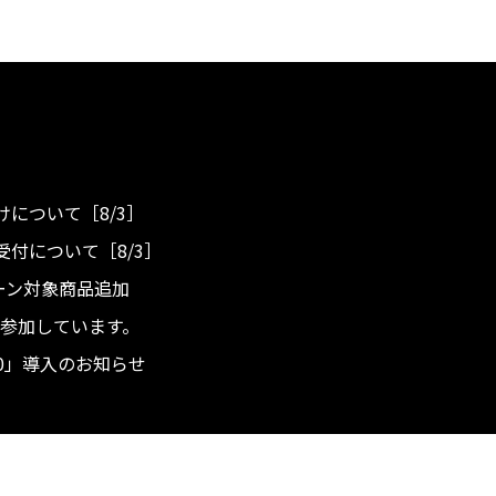
について［8/3］
付について［8/3］
ンペーン対象商品追加
度へ参加しています。
.0」導入のお知らせ