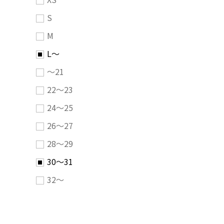
S
M
L～
～21
22～23
24～25
26～27
28～29
30～31
32～