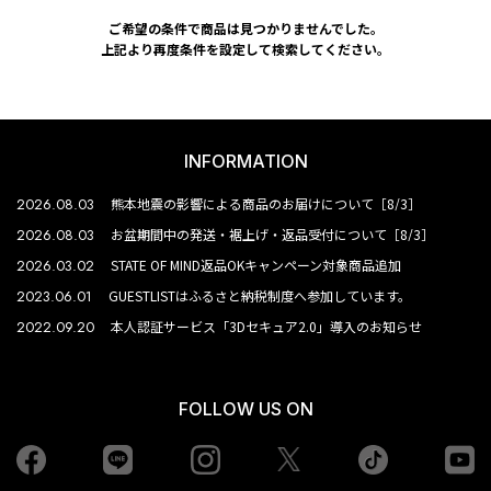
ご希望の条件で商品は見つかりませんでした。
上記より再度条件を設定して検索してください。
INFORMATION
2026.08.03
熊本地震の影響による商品のお届けについて［8/3］
2026.08.03
お盆期間中の発送・裾上げ・返品受付について［8/3］
2026.03.02
STATE OF MIND返品OKキャンペーン対象商品追加
2023.06.01
GUESTLISTはふるさと納税制度へ参加しています。
2022.09.20
本人認証サービス「3Dセキュア2.0」導入のお知らせ
FOLLOW US ON
Facebook
LINE
Instagram
tiktok
yo
Twiiter