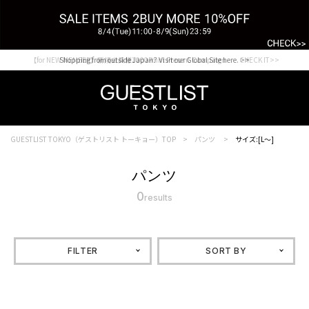
【for NEW MEMBER】新規会員様1000Point Present Campaign CHECK IT>>
Shopping from outside Japan? Visit our Global Site here. >>
GUESTLIST TOKYO（ゲストリスト トーキョー）TOP
パンツ
サイズ:[L～]
パンツ
0
results
FILTER
SORT BY