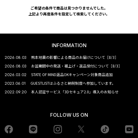
ご希望の条件で商品は見つかりませんでした。
上記より再度条件を設定して検索してください。
INFORMATION
2026.08.03
熊本地震の影響による商品のお届けについて［8/3］
2026.08.03
お盆期間中の発送・裾上げ・返品受付について［8/3］
2026.03.02
STATE OF MIND返品OKキャンペーン対象商品追加
2023.06.01
GUESTLISTはふるさと納税制度へ参加しています。
2022.09.20
本人認証サービス「3Dセキュア2.0」導入のお知らせ
FOLLOW US ON
Facebook
LINE
Instagram
tiktok
yo
Twiiter