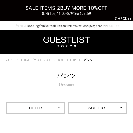
【for NEW MEMBER】新規会員様1000Point Present Campaign CHECK IT>>
Shopping from outside Japan? Visit our Global Site here. >>
GUESTLIST TOKYO（ゲストリスト トーキョー）TOP
パンツ
パンツ
0
results
FILTER
SORT BY