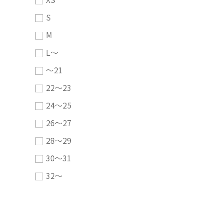
S
M
L～
～21
22～23
24～25
26～27
28～29
30～31
32～