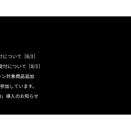
について［8/3］
付について［8/3］
ンペーン対象商品追加
度へ参加しています。
.0」導入のお知らせ