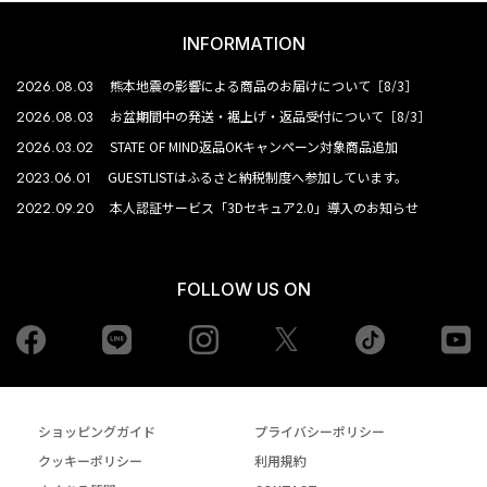
INFORMATION
2026.08.03
熊本地震の影響による商品のお届けについて［8/3］
2026.08.03
お盆期間中の発送・裾上げ・返品受付について［8/3］
2026.03.02
STATE OF MIND返品OKキャンペーン対象商品追加
2023.06.01
GUESTLISTはふるさと納税制度へ参加しています。
2022.09.20
本人認証サービス「3Dセキュア2.0」導入のお知らせ
FOLLOW US ON
Facebook
LINE
Instagram
tiktok
yo
Twiiter
ショッピングガイド
プライバシーポリシー
クッキーポリシー
利用規約