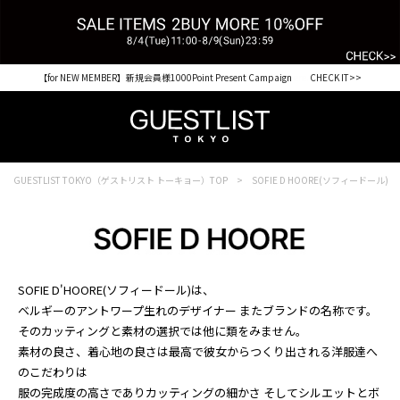
【for NEW MEMBER】新規会員様1000Point Present Campaign CHECK IT>>
GUESTLIST TOKYO（ゲストリスト トーキョー）TOP
SOFIE D HOORE(ソフィードール)
SOFIE D'HOORE(ソフィードール)は、
ベルギーのアントワープ生れのデザイナー またブランドの名称です。
そのカッティングと素材の選択では他に類をみません。
素材の良さ、着心地の良さは最高で彼女からつくり出される洋服達へ
のこだわりは
服の完成度の高さでありカッティングの細かさ そしてシルエットとボ