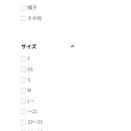
帽子
その他
サイズ
F
XS
S
M
L～
～21
22～23