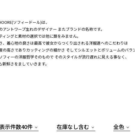
D'HOORE(ソフィードール)は、
のアントワープ生れのデザイナー またブランドの名称です。
ティングと素材の選択では他に類をみません。
さ、着心地の良さは最高で彼女からつくり出される洋服達へのこだわりは
度の高さでありカッティングの細かさ そしてシルエットとボリュームのバラ
ソフィーの洋服哲学そのもので そのスタイルが流行遅れに見える事なく、
も新鮮さをましていきます。
表示件数40件
在庫なし含む
全色