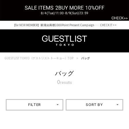
【for NEW MEMBER】新規会員様1000Point Present Campaign CHECK IT>>
Shopping from outside Japan? Visit our Global Site here. >>
GUESTLIST TOKYO（ゲストリスト トーキョー）TOP
バッグ
バッグ
0
results
FILTER
SORT BY