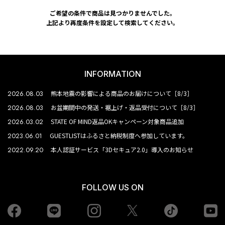
ご希望の条件で商品は見つかりませんでした。
上記より再度条件を設定して検索してください。
INFORMATION
2026.08.03
熊本地震の影響による商品のお届けについて［8/3］
2026.08.03
お盆期間中の発送・裾上げ・返品受付について［8/3］
2026.03.02
STATE OF MIND返品OKキャンペーン対象商品追加
2023.06.01
GUESTLISTはふるさと納税制度へ参加しています。
2022.09.20
本人認証サービス「3Dセキュア2.0」導入のお知らせ
FOLLOW US ON
Facebook
LINE
Instagram
tiktok
yo
Twiiter