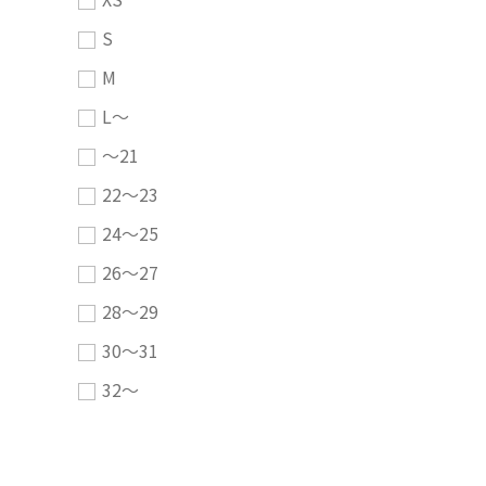
S
M
L～
～21
22～23
24～25
26～27
28～29
30～31
32～