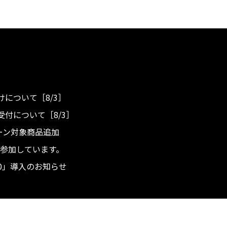
について［8/3］
付について［8/3］
ンペーン対象商品追加
度へ参加しています。
.0」導入のお知らせ