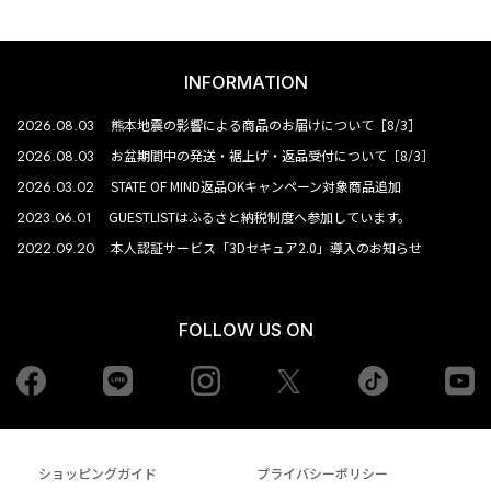
INFORMATION
2026.08.03
熊本地震の影響による商品のお届けについて［8/3］
2026.08.03
お盆期間中の発送・裾上げ・返品受付について［8/3］
2026.03.02
STATE OF MIND返品OKキャンペーン対象商品追加
2023.06.01
GUESTLISTはふるさと納税制度へ参加しています。
2022.09.20
本人認証サービス「3Dセキュア2.0」導入のお知らせ
FOLLOW US ON
Facebook
LINE
Instagram
tiktok
yo
Twiiter
ショッピングガイド
プライバシーポリシー