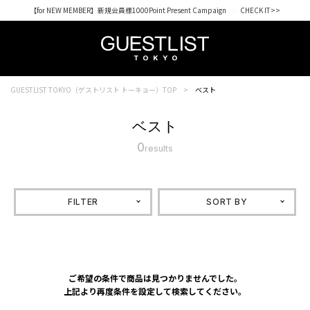
【for NEW MEMBER】新規会員様1000Point Present Campaign CHECK IT>>
Shopping from outside Japan? Visit our Global Site here. >>
GUESTLIST TOKYO（ゲストリスト トーキョー）TOP
ベスト
ベスト
0
results
FILTER
SORT BY
ご希望の条件で商品は見つかりませんでした。
上記より再度条件を設定して検索してください。