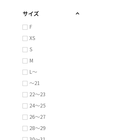
サイズ
F
XS
S
M
L～
～21
22～23
24～25
26～27
28～29
30～31