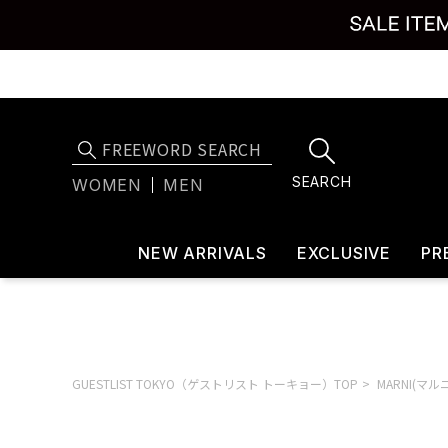
SEARCH
WOMEN
MEN
NEW ARRIVALS
EXCLUSIVE
PR
GUESTLIST TOKYO（ゲストリスト トーキョー）TOP
MARNI(マル