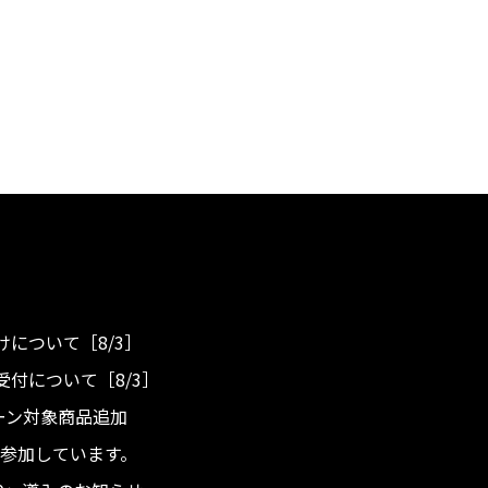
について［8/3］
付について［8/3］
ンペーン対象商品追加
度へ参加しています。