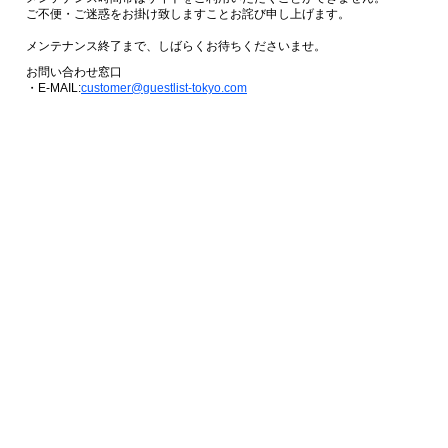
ご不便・ご迷惑をお掛け致しますことお詫び申し上げます。
メンテナンス終了まで、しばらくお待ちくださいませ。
お問い合わせ窓口
・E-MAIL:
customer@guestlist-tokyo.com