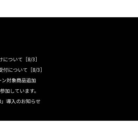
について［8/3］
付について［8/3］
ンペーン対象商品追加
度へ参加しています。
.0」導入のお知らせ