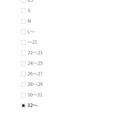
S
M
L～
～21
22～23
24～25
26～27
28～29
30～31
32～