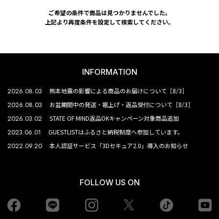
ご希望の条件で商品は見つかりませんでした。
上記より再度条件を設定して検索してください。
INFORMATION
2026.08.03
熊本地震の影響による商品のお届けについて［8/3］
2026.08.03
お盆期間中の発送・裾上げ・返品受付について［8/3］
2026.03.02
STATE OF MIND返品OKキャンペーン対象商品追加
2023.06.01
GUESTLISTはふるさと納税制度へ参加しています。
2022.09.20
本人認証サービス「3Dセキュア2.0」導入のお知らせ
FOLLOW US ON
Facebook
LINE
Instagram
tiktok
yo
Twiiter