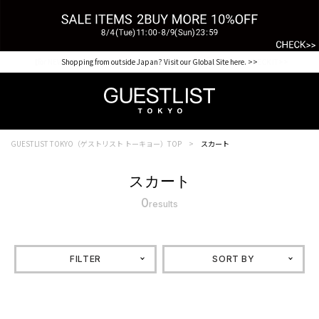
【for NEW MEMBER】新規会員様1000Point Present Campaign CHECK IT>>
Shopping from outside Japan? Visit our Global Site here. >>
GUESTLIST TOKYO（ゲストリスト トーキョー）TOP
スカート
スカート
0
results
FILTER
SORT BY