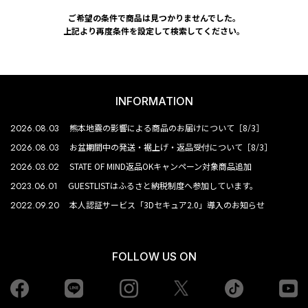
ご希望の条件で商品は見つかりませんでした。
上記より再度条件を設定して検索してください。
INFORMATION
2026.08.03
熊本地震の影響による商品のお届けについて［8/3］
2026.08.03
お盆期間中の発送・裾上げ・返品受付について［8/3］
2026.03.02
STATE OF MIND返品OKキャンペーン対象商品追加
2023.06.01
GUESTLISTはふるさと納税制度へ参加しています。
2022.09.20
本人認証サービス「3Dセキュア2.0」導入のお知らせ
FOLLOW US ON
Facebook
LINE
Instagram
tiktok
yo
Twiiter