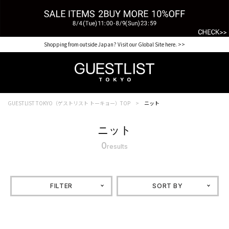
【for NEW MEMBER】新規会員様1000Point Present Campaign CHECK IT>>
Shopping from outside Japan? Visit our Global Site here. >>
GUESTLIST TOKYO（ゲストリスト トーキョー）TOP
ニット
ニット
0
results
FILTER
SORT BY