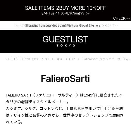
【for NEW MEMBER】新規会員様1000Point Present Campaign CHECK IT>>
Shopping from outside Japan? Visit our Global Site here. >>
GUESTLIST TOKYO（ゲストリスト トーキョー）TOP
FalieroSarti(ファリエロ サルティ
FALIERO SARTI（ファリエロ サルティー）は1949年に設立されたイ
タリアの老舗テキスタイルメーカー。
カシミア、シルク、コットンなど、上質な素材を用いて仕上げた生地
はデザイン性と品質のよさから、世界中のセレクトショップで展開さ
れている。