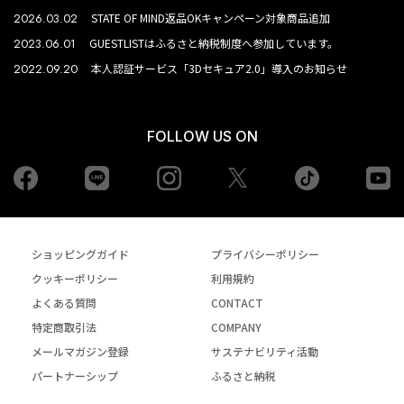
2026.03.02
STATE OF MIND返品OKキャンペーン対象商品追加
2023.06.01
GUESTLISTはふるさと納税制度へ参加しています。
2022.09.20
本人認証サービス「3Dセキュア2.0」導入のお知らせ
FOLLOW US ON
Facebook
LINE
Instagram
tiktok
yo
Twiiter
ショッピングガイド
プライバシーポリシー
クッキーポリシー
利用規約
よくある質問
CONTACT
特定商取引法
COMPANY
メールマガジン登録
サステナビリティ活動
パートナーシップ
ふるさと納税