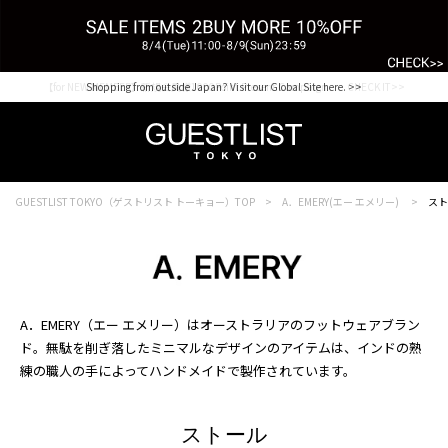
【for NEW MEMBER】新規会員様1000Point Present Campaign CHECK IT>>
Shopping from outside Japan? Visit our Global Site here. >>
GUESTLIST TOKYO（ゲストリスト トーキョー）TOP
A．EMERY(エー エメリー)
スト
A．EMERY（エー エメリー）はオーストラリアのフットウェアブラン
ド。無駄を削ぎ落したミニマルなデザインのアイテムは、インドの熟
練の職人の手によってハンドメイドで製作されています。
ストール