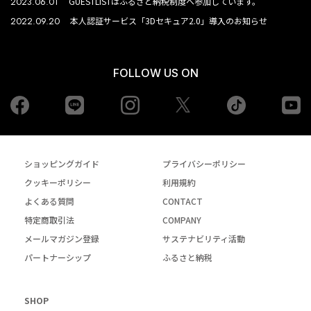
2023.06.01
GUESTLISTはふるさと納税制度へ参加しています。
2022.09.20
本人認証サービス「3Dセキュア2.0」導入のお知らせ
FOLLOW US ON
Facebook
LINE
Instagram
tiktok
yo
Twiiter
ショッピングガイド
プライバシーポリシー
クッキーポリシー
利用規約
よくある質問
CONTACT
特定商取引法
COMPANY
メールマガジン登録
サステナビリティ活動
パートナーシップ
ふるさと納税
SHOP