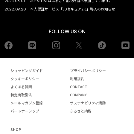
2023.06.01
GUESTLISTはふるさと納税制度へ参加しています。
2022.09.20
本人認証サービス「3Dセキュア2.0」導入のお知らせ
FOLLOW US ON
Facebook
LINE
Instagram
tiktok
yo
Twiiter
ショッピングガイド
プライバシーポリシー
クッキーポリシー
利用規約
よくある質問
CONTACT
特定商取引法
COMPANY
メールマガジン登録
サステナビリティ活動
パートナーシップ
ふるさと納税
SHOP