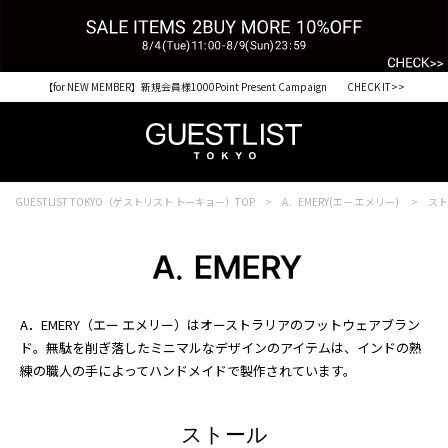
【for NEW MEMBER】新規会員様1000Point Present Campaign CHECK IT>>
GUESTLIST TOKYO（ゲストリスト トーキョー）TOP
A．EMERY(エー エメリー)
ス
A．EMERY（エー エメリー）はオーストラリアのフットウェアブラン
ド。無駄を削ぎ落したミニマルなデザインのアイテムは、インドの熟
練の職人の手によってハンドメイドで製作されています。
ストール