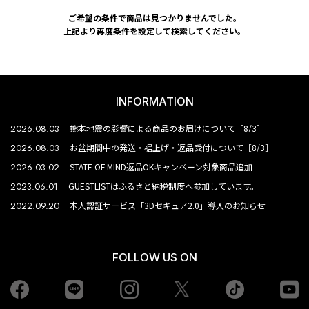
ご希望の条件で商品は見つかりませんでした。
上記より再度条件を設定して検索してください。
INFORMATION
2026.08.03
熊本地震の影響による商品のお届けについて［8/3］
2026.08.03
お盆期間中の発送・裾上げ・返品受付について［8/3］
2026.03.02
STATE OF MIND返品OKキャンペーン対象商品追加
2023.06.01
GUESTLISTはふるさと納税制度へ参加しています。
2022.09.20
本人認証サービス「3Dセキュア2.0」導入のお知らせ
FOLLOW US ON
Facebook
LINE
Instagram
tiktok
yo
Twiiter