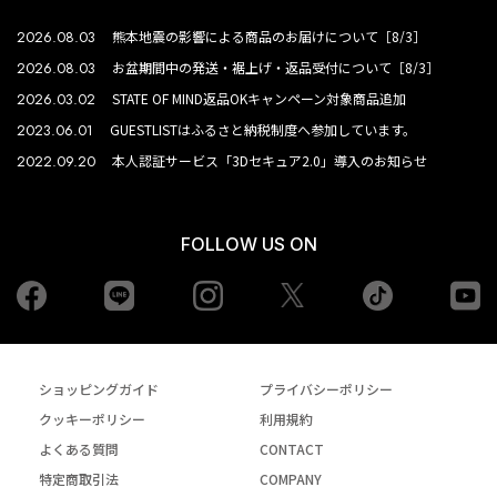
2026.08.03
熊本地震の影響による商品のお届けについて［8/3］
2026.08.03
お盆期間中の発送・裾上げ・返品受付について［8/3］
2026.03.02
STATE OF MIND返品OKキャンペーン対象商品追加
2023.06.01
GUESTLISTはふるさと納税制度へ参加しています。
2022.09.20
本人認証サービス「3Dセキュア2.0」導入のお知らせ
FOLLOW US ON
Facebook
LINE
Instagram
tiktok
yo
Twiiter
ショッピングガイド
プライバシーポリシー
クッキーポリシー
利用規約
よくある質問
CONTACT
特定商取引法
COMPANY