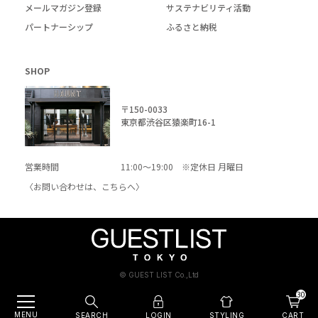
メールマガジン登録
サステナビリティ活動
パートナーシップ
ふるさと納税
SHOP
〒150-0033
東京都渋谷区猿楽町16-1
営業時間
11:00～19:00 ※定休日 月曜日
〈お問い合わせは、
こちら
へ〉
© GUEST LIST Co.,Ltd
30
MENU
SEARCH
LOGIN
CART
STYLING