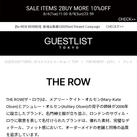
【for NEW MEMBER】新規会員様1000Point Present Campaign CHECK IT>>
Shopping from outside Japan? Visit our Global Site here. >>
GUESTLIST TOKYO（ゲストリスト トーキョー）TOP
THE ROW(ザ・ロウ)
ドレス
THE ROW(ザ・ロウ)は、メアリー・ケイト・オルセン(Mary-Kate
Olsen)とアシュレー・オルセン(Ashley Olsen)の双子の姉妹が2006年
に設立したブランド。名門紳士服が立ち並ぶ、ロンドンのサヴィル・
ロウに敬意を表して名付けられたブランドは、優れた素材、完璧なデ
ィテール、フィット感において、オーダーメイドの老舗と同等の品質
を追求しています。