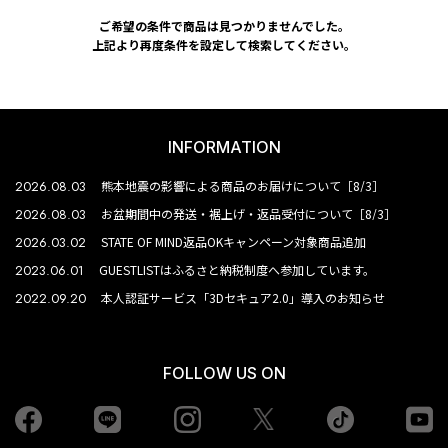
ご希望の条件で商品は見つかりませんでした。
上記より再度条件を設定して検索してください。
INFORMATION
2026.08.03
熊本地震の影響による商品のお届けについて［8/3］
2026.08.03
お盆期間中の発送・裾上げ・返品受付について［8/3］
2026.03.02
STATE OF MIND返品OKキャンペーン対象商品追加
2023.06.01
GUESTLISTはふるさと納税制度へ参加しています。
2022.09.20
本人認証サービス「3Dセキュア2.0」導入のお知らせ
FOLLOW US ON
Facebook
LINE
Instagram
tiktok
yo
Twiiter