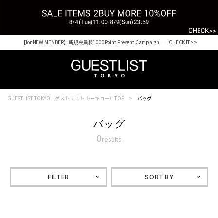
【for NEW MEMBER】新規会員様1000Point Present Campaign CHECK IT>>
Shopping from outside Japan? Visit our Global Site here. >>
GUESTLIST TOKYO（ゲストリスト トーキョー）TOP
バッグ
バッグ
0
results
FILTER
SORT BY