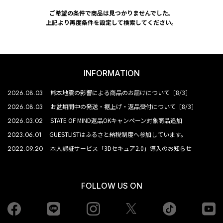
ご希望の条件で商品は見つかりませんでした。
上記より再度条件を設定して検索してください。
INFORMATION
2026.08.03
熊本地震の影響による商品のお届けについて［8/3］
2026.08.03
お盆期間中の発送・裾上げ・返品受付について［8/3］
2026.03.02
STATE OF MIND返品OKキャンペーン対象商品追加
2023.06.01
GUESTLISTはふるさと納税制度へ参加しています。
2022.09.20
本人認証サービス「3Dセキュア2.0」導入のお知らせ
FOLLOW US ON
Facebook
LINE
Instagram
tiktok
yo
Twiiter