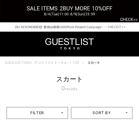
【for NEW MEMBER】新規会員様1000Point Present Campaign CHECK IT>>
Shopping from outside Japan? Visit our Global Site here. >>
GUESTLIST TOKYO（ゲストリスト トーキョー）TOP
スカート
スカート
0
results
FILTER
SORT BY