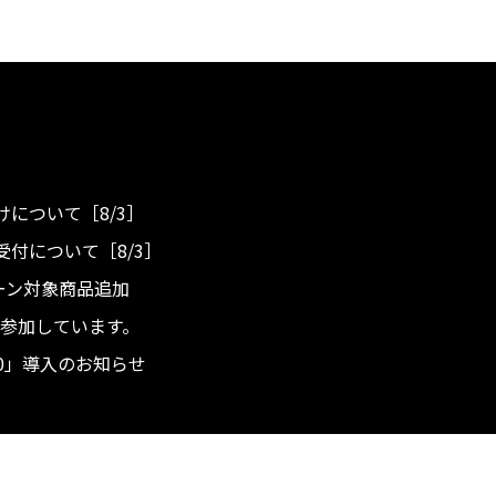
について［8/3］
付について［8/3］
ンペーン対象商品追加
度へ参加しています。
.0」導入のお知らせ