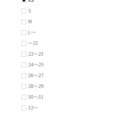
S
M
L～
～21
22～23
24～25
26～27
28～29
30～31
32～